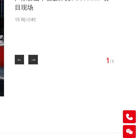
目现场
15 吨/小时
1
/
1
0760-89935422