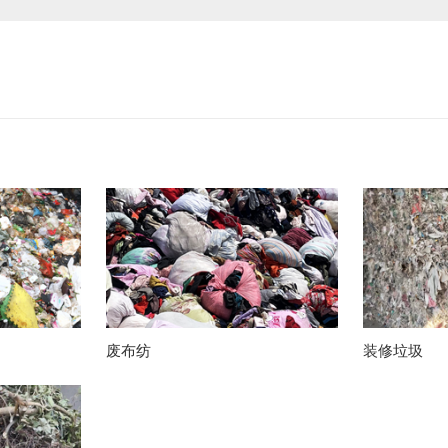
废布纺
装修垃圾